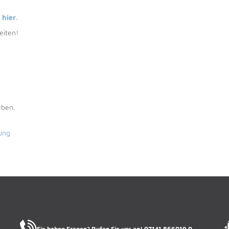
e
hier
.
eiten!
eben.
ung
Sie haben Fragen? Rufen Sie uns an!
07141.866019.0