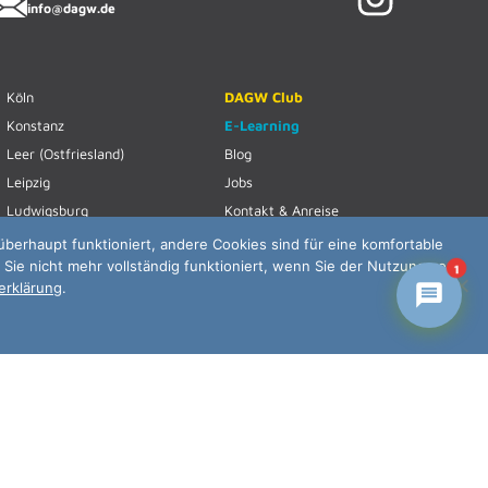
info@dagw.de
Köln
DAGW Club
Konstanz
E-Learning
Leer (Ostfriesland)
Blog
Leipzig
Jobs
Ludwigsburg
Kontakt & Anreise
München
Haftungsausschluss
überhaupt funktioniert, andere Cookies sind für eine komfortable
 Sie nicht mehr vollständig funktioniert, wenn Sie der Nutzung von
Nürnberg
Datenschutzerklärung
1
erklärung
.
Regensburg
AGB & Widerrufsrecht
Rosenheim
Impressum
Rostock
Login
Saarbrücken
Vertrag widerrufen