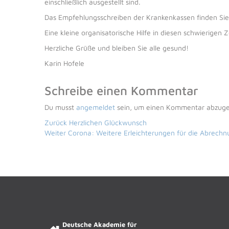
einschließlich ausgestellt sind.
Das Empfehlungsschreiben der Krankenkassen finden Si
Eine kleine organisatorische Hilfe in diesen schwierigen Z
Herzliche Grüße und bleiben Sie alle gesund!
Karin Hofele
Schreibe einen Kommentar
Du musst
angemeldet
sein, um einen Kommentar abzug
BEITRAGS-
Vorheriger
Zurück
Herzlichen Glückwunsch
NAVIGATION
Nächster
Beitrag:
Weiter
Corona: Weitere Erleichterungen für die Abrechn
Beitrag:
Deutsche Akademie für