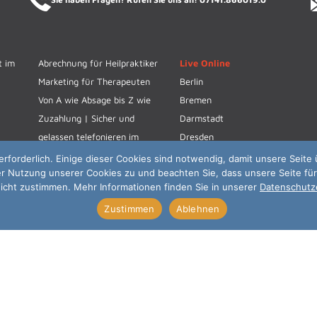
t im
Abrechnung für Heilpraktiker
Live Online
Marketing für Therapeuten
Berlin
Von A wie Absage bis Z wie
Bremen
Zuzahlung | Sicher und
Darmstadt
gelassen telefonieren im
Dresden
Praxisalltag
Eckernförde
erforderlich. Einige dieser Cookies sind notwendig, damit unsere Seite 
er Nutzung unserer Cookies zu und beachten Sie, dass unsere Seite für
Essen
icht zustimmen. Mehr Informationen finden Sie in unserer
Datenschutz
Hamburg
Zustimmen
Ablehnen
Hannover
 reserved.