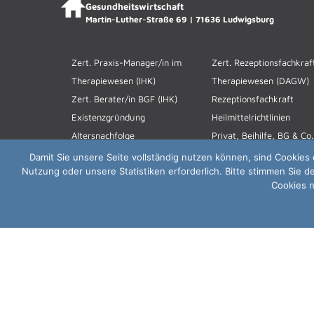
Gesundheitswirtschaft
Martin-Luther-Straße 69 | 71636 Ludwigsburg
Zert. Praxis-Manager/in im
Zert. Rezeptionsfachkraf
Therapiewesen (IHK)
Therapiewesen (DAGW)
Zert. Berater/in BGF (IHK)
Rezeptionsfachkraft
Existenzgründung
Heilmittelrichtlinien
Altersnachfolge
Privat, Beihilfe, BG & Co.
Buchhaltung in der
Damit Sie unsere Seite vollständig nutzen können, sind Cookies 
Nutzung oder unsere Statistiken erforderlich. Bitte stimmen Sie d
Therapiepraxis
Cookies n
Copyright © 2013 - 2026 PSG Verwaltungs-GmbH | All rights