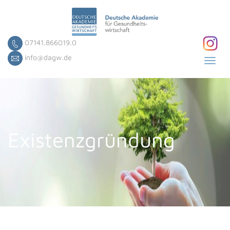
07141.866019.0
info@dagw.de
Toggl
navig
Existenzgründung