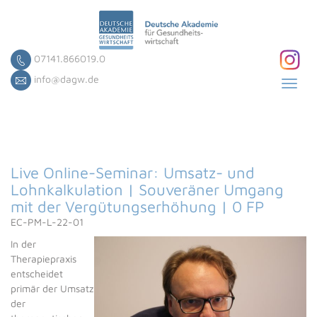
07141.866019.0
info@dagw.de
Toggl
navig
Live Online-Seminar: Umsatz- und
Lohnkalkulation | Souveräner Umgang
mit der Vergütungserhöhung | 0 FP
EC-PM-L-22-01
In der
Therapiepraxis
entscheidet
primär der Umsatz
der