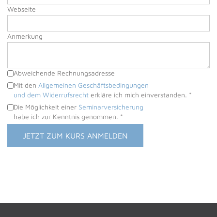
Webseite
Anmerkung
Abweichende Rechnungsadresse
Praxisbezeichnung *
Mit den
Allgemeinen Geschäftsbedingungen
und dem Widerrufsrecht
erkläre ich mich einverstanden. *
Die Möglichkeit einer
Seminarversicherung
Name
habe ich zur Kenntnis genommen. *
Straße *
PLZ *
Ort *
Telefon
ACADIENCHEN
DAGW · KI-Assistentin