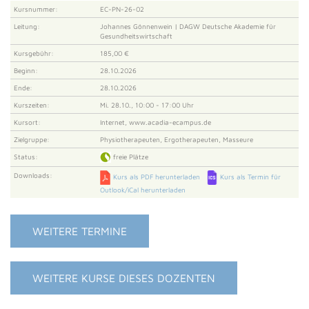
Kursnummer:
EC-PN-26-02
Leitung:
Johannes Gönnenwein | DAGW Deutsche Akademie für
Gesundheitswirtschaft
Kursgebühr:
185,00 €
Beginn:
28.10.2026
Ende:
28.10.2026
Kurszeiten:
Mi. 28.10., 10:00 - 17:00 Uhr
Kursort:
Internet, www.acadia-ecampus.de
Zielgruppe:
Physiotherapeuten, Ergotherapeuten, Masseure
Status:
freie Plätze
Downloads:
Kurs als PDF herunterladen
Kurs als Termin für
Outlook/iCal herunterladen
WEITERE TERMINE
WEITERE KURSE DIESES DOZENTEN