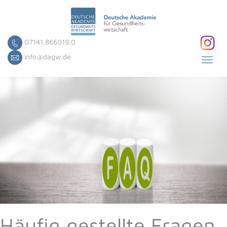
07141.866019.0
info@dagw.de
Toggl
navig
Häufig gestellte Fragen